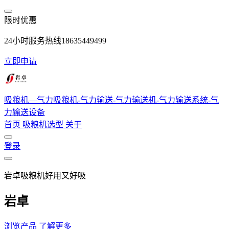
跳转到主要内容
限时优惠
24小时服务热线18635449499
立即申请
吸粮机—气力吸粮机-气力输送-气力输送机-气力输送系统-气
力输送设备
首页
吸粮机选型
关于
登录
岩卓吸粮机好用又好吸
岩卓
浏览产品
了解更多