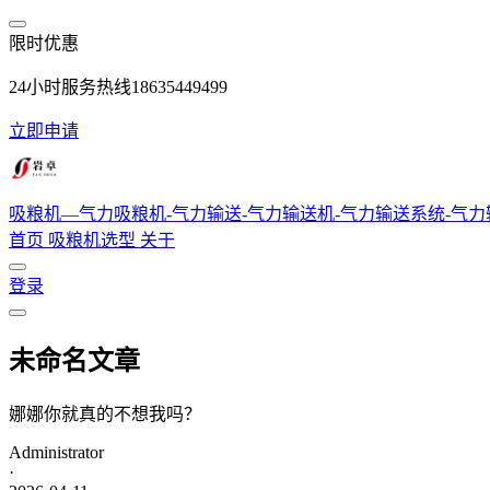
跳转到主要内容
限时优惠
24小时服务热线18635449499
立即申请
吸粮机—气力吸粮机-气力输送-气力输送机-气力输送系统-气
首页
吸粮机选型
关于
登录
未命名文章
娜娜你就真的不想我吗？
Administrator
·