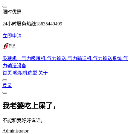
跳转到主要内容
限时优惠
24小时服务热线18635449499
立即申请
吸粮机—气力吸粮机-气力输送-气力输送机-气力输送系统-气
力输送设备
首页
吸粮机选型
关于
登录
我老婆吃上屎了，
不能和我好好说话，
Administrator