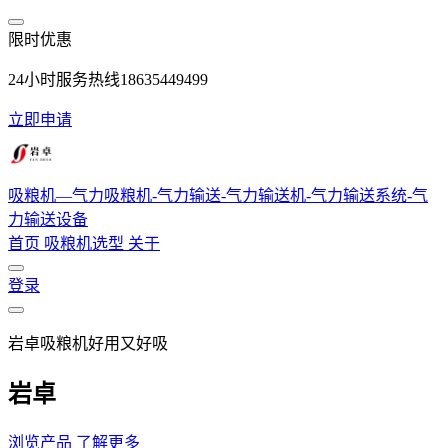
跳转到主要内容
限时优惠
24小时服务热线18635449499
立即申请
吸粮机—气力吸粮机-气力输送-气力输送机-气力输送系统-气
力输送设备
首页
吸粮机选型
关于
登录
岩卓吸粮机好用又好吸
岩卓
浏览产品
了解更多